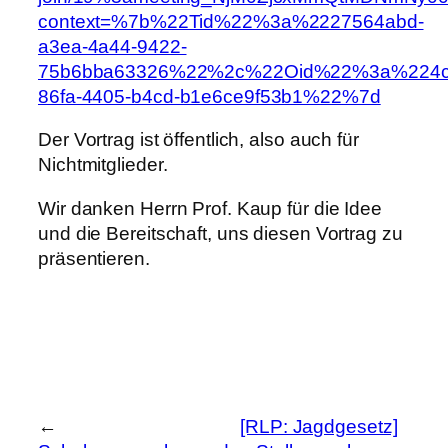
context=%7b%22Tid%22%3a%2227564abd-
a3ea-4a44-9422-
75b6bba63326%22%2c%22Oid%22%3a%224c
86fa-4405-b4cd-b1e6ce9f53b1%22%7d
Der Vortrag ist öffentlich, also auch für
Nichtmitglieder.
Wir danken Herrn Prof. Kaup für die Idee
und die Bereitschaft, uns diesen Vortrag zu
präsentieren.
←
[RLP: Jagdgesetz]